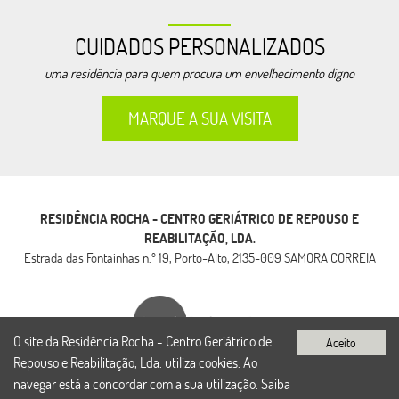
CUIDADOS PERSONALIZADOS
uma residência para quem procura um envelhecimento digno
MARQUE A SUA VISITA
RESIDÊNCIA ROCHA - CENTRO GERIÁTRICO DE REPOUSO E
REABILITAÇÃO, LDA.
Estrada das Fontainhas n.º 19, Porto-Alto, 2135-009 SAMORA CORREIA
O site da Residência Rocha - Centro Geriátrico de
Repouso e Reabilitação, Lda. utiliza cookies. Ao
© Todos os direitos reservados |
Política de Proteção de Dados Pessoais
navegar está a concordar com a sua utilização.
Saiba
Desenvolvido por
BOMSITE